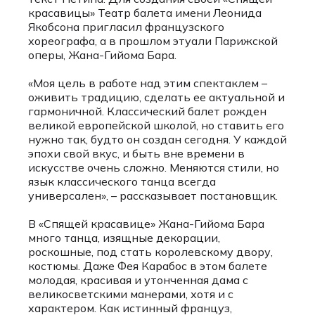
красавицы» Театр балета имени Леонида
Якобсона пригласил французского
хореографа, а в прошлом этуали Парижской
оперы, Жана-Гийома Бара.
«Моя цель в работе над этим спектаклем –
оживить традицию, сделать ее актуальной и
гармоничной. Классический балет рожден
великой европейской школой, но ставить его
нужно так, будто он создан сегодня. У каждой
эпохи свой вкус, и быть вне времени в
искусстве очень сложно. Меняются стили, но
язык классического танца всегда
универсален», – рассказывает постановщик.
В «Спящей красавице» Жана-Гийома Бара
много танца, изящные декорации,
роскошные, под стать королевскому двору,
костюмы. Даже Фея Карабос в этом балете
молодая, красивая и утонченная дама с
великосветскими манерами, хотя и с
характером. Как истинный француз,