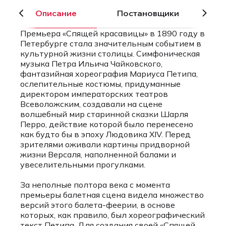
Описание
Постановщики
Премьера «Спящей красавицы» в 1890 году в
Петербурге стала значительным событием в
культурной жизни столицы. Симфоническая
музыка Петра Ильича Чайковского,
фантазийная хореография Мариуса Петипа,
ослепительные костюмы, придуманные
директором императорских театров
Всеволожским, создавали на сцене
волшебный мир старинной сказки Шарля
Перро, действие которой было перенесено
как будто бы в эпоху Людовика XIV. Перед
зрителями оживали картины придворной
жизни Версаля, наполненной балами и
увеселительными прогулками.
За неполные полтора века с момента
премьеры балетная сцена видела множество
версий этого балета-феерии, в основе
которых, как правило, был хореографический
текст Петипа. Для создания своей «Спящей