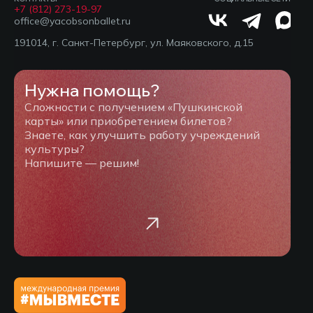
+7 (812) 273-19-97
office@yacobsonballet.ru
191014, г. Санкт-Петербург, ул. Маяковского, д.15
Нужна помощь?
Сложности с получением «Пушкинской
карты» или приобретением билетов?
Знаете, как улучшить работу учреждений
культуры?
Напишите — решим!