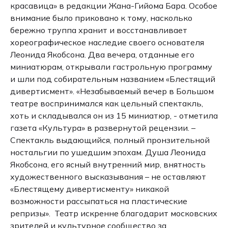
красавица» в редакции Жана-Гийома Бара. Особое
внимание было приковано к тому, насколько
бережно труппа хранит и восстанавливает
хореографическое наследие своего основателя
Леонида Якобсона. Два вечера, отданные его
миниатюрам, открывали гастрольную программу
и шли под собирательным названием «Блестящий
дивертисмент». «Незабываемый вечер в Большом
театре воспринимался как цельный спектакль,
хоть и складывался он из 15 миниатюр, - отметила
газета «Культура» в развернутой рецензии. –
Спектакль выдающийся, полный пронзительной
ностальгии по ушедшим эпохам. Душа Леонида
Якобсона, его ясный внутренний мир, внятность
художественного высказывания – не оставляют
«Блестящему дивертисменту» никакой
возможности рассыпаться на пластические
репризы». Театр искренне благодарит московских
зрителей и культурное сообщество за