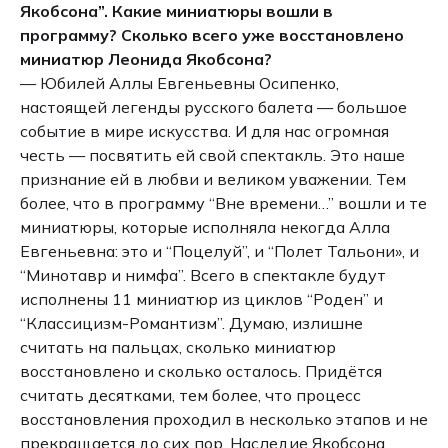
Якобсона”. Какие миниатюры вошли в
программу? Сколько всего уже восстановлено
миниатюр Леонида Якобсона?
— Юбилей Аллы Евгеньевны Осипенко,
настоящей легенды русского балета — большое
событие в мире искусства. И для нас огромная
честь — посвятить ей свой спектакль. Это наше
признание ей в любви и великом уважении. Тем
более, что в программу “Вне времени…” вошли и те
миниатюры, которые исполняла некогда Алла
Евгеньевна: это и “Поцелуй”, и “Полет Тальони», и
“Минотавр и нимфа”. Всего в спектакле будут
исполнены 11 миниатюр из циклов “Роден” и
“Классицизм-Романтизм”. Думаю, излишне
считать на пальцах, сколько миниатюр
восстановлено и сколько осталось. Придётся
считать десятками, тем более, что процесс
восстановления проходил в несколько этапов и не
прекращается до сих пор. Наследие Якобсона