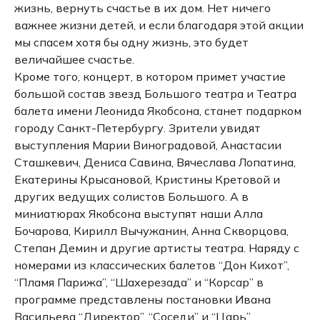
жизнь, вернуть счастье в их дом. Нет ничего
важнее жизни детей, и если благодаря этой акции
мы спасем хотя бы одну жизнь, это будет
величайшее счастье.
Кроме того, концерт, в котором примет участие
большой состав звезд Большого театра и Театра
балета имени Леонида Якобсона, станет подарком
городу Санкт-Петербургу. Зрители увидят
выступления Марии Виноградовой, Анастасии
Сташкевич, Дениса Савина, Вячеслава Лопатина,
Екатерины Крысановой, Кристины Кретовой и
других ведущих солистов Большого. А в
миниатюрах Якобсона выступят наши Алла
Бочарова, Кирилл Вычужанин, Анна Скворцова,
Степан Демин и другие артисты театра. Наряду с
номерами из классических балетов “Дон Кихот”,
“Пламя Парижа”, “Шахерезада” и “Корсар” в
программе представлены постановки Ивана
Васильева “Директор”, “Соседи” и “Царь”.