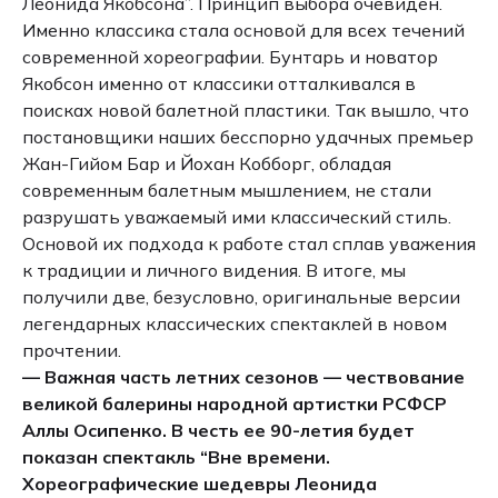
Леонида Якобсона”. Принцип выбора очевиден.
Именно классика стала основой для всех течений
современной хореографии. Бунтарь и новатор
Якобсон именно от классики отталкивался в
поисках новой балетной пластики. Так вышло, что
постановщики наших бесспорно удачных премьер
Жан-Гийом Бар и Йохан Кобборг, обладая
современным балетным мышлением, не стали
разрушать уважаемый ими классический стиль.
Основой их подхода к работе стал сплав уважения
к традиции и личного видения. В итоге, мы
получили две, безусловно, оригинальные версии
легендарных классических спектаклей в новом
прочтении.
— Важная часть летних сезонов — чествование
великой балерины народной артистки РСФСР
Аллы Осипенко. В честь ее 90-летия будет
показан спектакль “Вне времени.
Хореографические шедевры Леонида