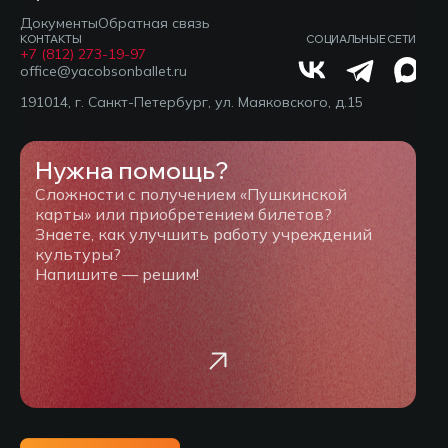
Документы
Обратная связь
КОНТАКТЫ
СОЦИАЛЬНЫЕ СЕТИ
+7 (812) 273-19-97
office@yacobsonballet.ru
191014, г. Санкт-Петербург, ул. Маяковского, д.15
Нужна помощь?
Сложности с получением «Пушкинской
карты» или приобретением билетов?
Знаете, как улучшить работу учреждений
культуры?
Напишите — решим!