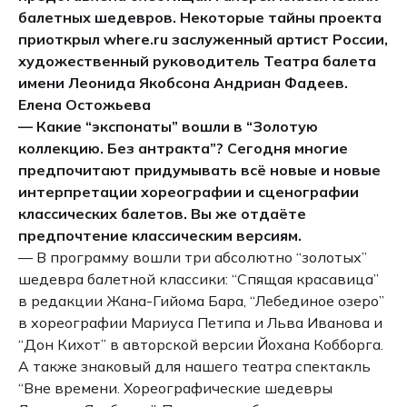
балетных шедевров. Некоторые тайны проекта
приоткрыл where.ru заслуженный артист России,
художественный руководитель Театра балета
имени Леонида Якобсона Андриан Фадеев.
Елена Остожьева
— Какие “экспонаты” вошли в “Золотую
коллекцию. Без антракта”? Сегодня многие
предпочитают придумывать всё новые и новые
интерпретации хореографии и сценографии
классических балетов. Вы же отдаёте
предпочтение классическим версиям.
— В программу вошли три абсолютно “золотых”
шедевра балетной классики: “Спящая красавица”
в редакции Жана-Гийома Бара, “Лебединое озеро”
в хореографии Мариуса Петипа и Льва Иванова и
“Дон Кихот” в авторской версии Йохана Кобборга.
А также знаковый для нашего театра спектакль
“Вне времени. Хореографические шедевры