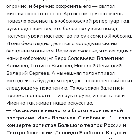
огромно, и бережно сохранить его — святая
миссия нашего театра. Артистам труппы очень
повезло осваивать якобсоновский репертуар под
руководством тех, кто более полувека назад
получал уроки мастерства из рук самого Якобсона.
И они безоглядно делятся с молодыми своим
бесценным опытом. Великое счастье, что сегодня с
нами якобсоновцы: Вера Соловьева, Валентина
Климова, Татьяна Квасова, Николай Левицкий,
Валерий Сергеев. А нынешняя талантливая
молодёжь в будущем передаст накопленный опыт
следующему поколению. Таков закон балетной
преемственности — из рук в руки, из ног в ноги.
Именно так живёт наше искусство.
— Расскажите немного о благотворительной
программе “Иван Васильев. С любовью…” — гала-
концерте артистов Большого театра России и
Театра балета им. Леонида Якобсона. Когда и