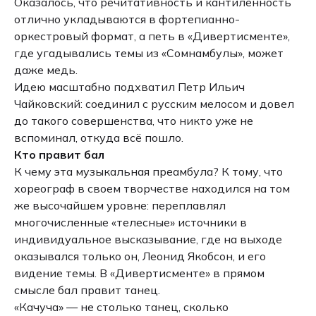
Оказалось, что речитативность и кантиленность
отлично укладываются в фортепианно-
оркестровый формат, а петь в «Дивертисменте»,
где угадывались темы из «Сомнамбулы», может
даже медь.
Идею масштабно подхватил Петр Ильич
Чайковский: соединил с русским мелосом и довел
до такого совершенства, что никто уже не
вспоминал, откуда всё пошло.
Кто правит бал
К чему эта музыкальная преамбула? К тому, что
хореограф в своем творчестве находился на том
же высочайшем уровне: переплавлял
многочисленные «телесные» источники в
индивидуальное высказывание, где на выходе
оказывался только он, Леонид Якобсон, и его
видение темы. В «Дивертисменте» в прямом
смысле бал правит танец.
«Качуча» — не столько танец, сколько