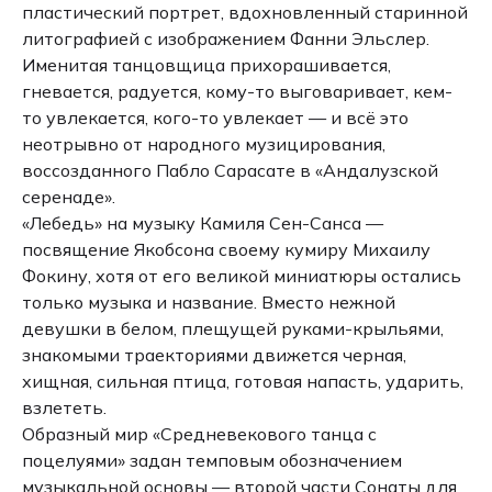
пластический портрет, вдохновленный старинной
литографией с изображением Фанни Эльслер.
Именитая танцовщица прихорашивается,
гневается, радуется, кому-то выговаривает, кем-
то увлекается, кого-то увлекает — и всё это
неотрывно от народного музицирования,
воссозданного Пабло Сарасате в «Андалузской
серенаде».
«Лебедь» на музыку Камиля Сен-Санса —
посвящение Якобсона своему кумиру Михаилу
Фокину, хотя от его великой миниатюры остались
только музыка и название. Вместо нежной
девушки в белом, плещущей руками-крыльями,
знакомыми траекториями движется черная,
хищная, сильная птица, готовая напасть, ударить,
взлететь.
Образный мир «Средневекового танца с
поцелуями» задан темповым обозначением
музыкальной основы — второй части Сонаты для