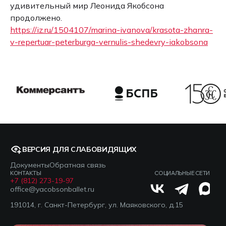
удивительный мир Леонида Якобсона
продолжено.
https://iz.ru/1504107/marina-ivanova/krasota-zhanra-
v-repertuar-peterburga-vernulis-shedevry-iakobsona
ВЕРСИЯ ДЛЯ СЛАБОВИДЯЩИХ
Документы
Обратная связь
КОНТАКТЫ
СОЦИАЛЬНЫЕ СЕТИ
+7 (812) 273-19-97
office@yacobsonballet.ru
191014, г. Санкт-Петербург, ул. Маяковского, д.15