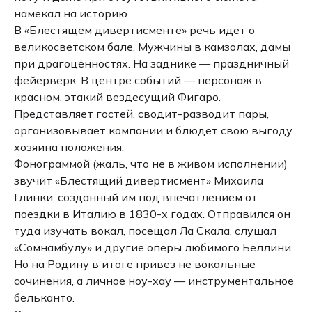
намекал на историю.
В «Блестящем дивертисменте» речь идет о
великосветском бале. Мужчины в камзолах, дамы
при драгоценностях. На заднике — праздничный
фейерверк. В центре событий — персонаж в
красном, этакий вездесущий Фигаро.
Представляет гостей, сводит-разводит пары,
организовывает компании и блюдет свою выгоду
хозяина положения.
Фонограммой (жаль, что не в живом исполнении)
звучит «Блестящий дивертисмент» Михаила
Глинки, созданный им под впечатлением от
поездки в Италию в 1830-х годах. Отправился он
туда изучать вокал, посещал Ла Скала, слушал
«Сомнамбулу» и другие оперы любимого Беллини.
Но на Родину в итоге привез не вокальные
сочинения, а личное ноу-хау — инструментальное
бельканто.