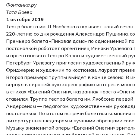
Фонтанка.ру
Тата Боева
1 октября 2019
Театр балета им. Л. Якобсона открывает новый сезо
220-летию со дня рождения Александра Пушкина, со
Премьера балета «Пиковая дама» по одноименной пов
постановкой работает аргентинец Иньяки Урлезага
и аргентинского Театра Колон и художественный ру
Петербург Урлезагу пригласил художественный рук
Фриджерио и художник по костюмам, лауреат премии
Вторая премьера труппы выйдет в конце сезона. В 
вернул в европейскую хореографию интерес к много
в стихах «Евгений Онегин», названная просто «Онег
ставился. Труппа театра балета им. Якобсона перво
Андерсеном — педагогом, художественным руководи
постановках. По итогам встречи балетная компания
литературным шедевром и лучшими образцами совет
Музыку знаменитой оперы «Евгений Онегин» зрител
среди которых редкие для балетной сцены цикл «Вр