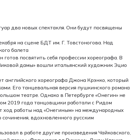
ртуар два новых спектакля. Они будут посвящены
кабря на сцене БДТ им. Г. Товстоногова. Над
кого балета
 готов посвятить себя профессии хореографа. В
Пиковой дамы» вошли итальянский художник Эцио
ет английского хореографа Джона Крэнко, который
ами. Его танцевальная версия пушкинского романа
Большом театре. Однако в Петербурге «Онегин» не
етом 2019 года танцовщики работали с Ридом
т ход работы над «Онегиным» на международных
о сочинения, вдохновленного русским
зовал в работе другие произведения Чайковского,
ской поэмы «Франческа да Римини». Джон Крэнко