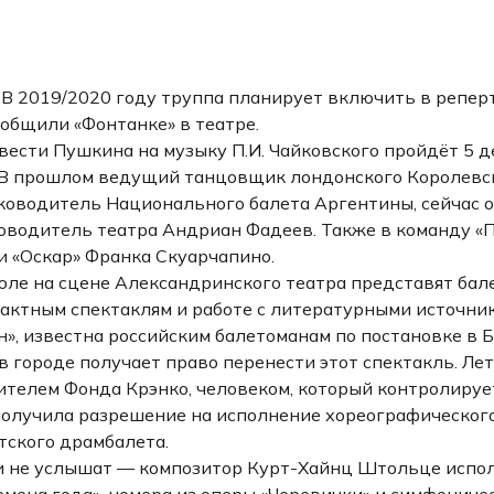
н. В 2019/2020 году труппа планирует включить в репе
общили «Фонтанке» в театре.
ести Пушкина на музыку П.И. Чайковского пройдёт 5 де
. В прошлом ведущий танцовщик лондонского Королевс
ководитель Национального балета Аргентины, сейчас он
оводитель театра Андриан Фадеев. Также в команду «
 «Оскар» Франка Скуарчапино.
июле на сцене Александринского театра представят бал
актным спектаклям и работе с литературными источник
ин», известна российским балетоманам по постановке в 
й в городе получает право перенести этот спектакль. Л
телем Фонда Крэнко, человеком, который контролируе
 получила разрешение на исполнение хореографическог
ского драмбалета.
и не услышат — композитор Курт-Хайнц Штольце исполь
емена года», номера из оперы «Черевички» и симфониче