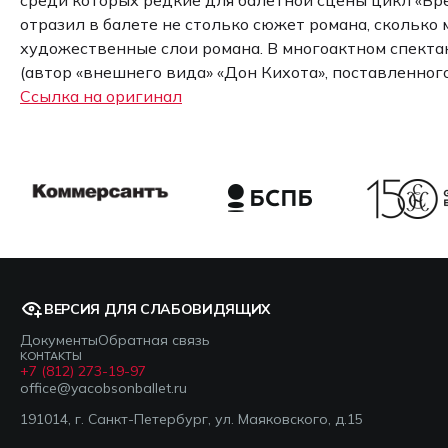
отразил в балете не столько сюжет романа, сколько
художественные слои романа. В многоактном спекта
(автор «внешнего вида» «Дон Кихота», поставленног
Ссылка на оригинал
ВЕРСИЯ ДЛЯ СЛАБОВИДЯЩИХ
Документы
Обратная связь
КОНТАКТЫ
+7 (812) 273-19-97
office@yacobsonballet.ru
191014, г. Санкт-Петербург, ул. Маяковского, д.15