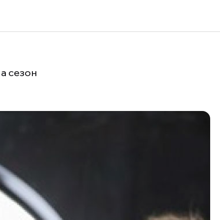
EN
а сезон