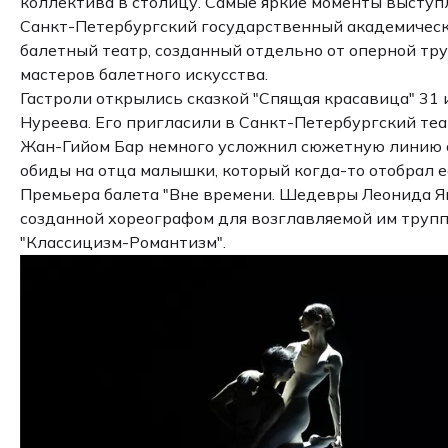
коллектива в столицу. Самые яркие моменты выступ
Санкт-Петербургский государственный академически
балетный театр, созданный отдельно от оперной тр
мастеров балетного искусства.
Гастроли открылись сказкой "Спящая красавица" 31 
Нуреева. Его пригласили в Санкт-Петербургский те
Жан-Гийом Бар немного усложнил сюжетную линию о
обиды на отца малышки, который когда-то отобрал е
Премьера балета "Вне времени. Шедевры Леонида Як
созданной хореографом для возглавляемой им трупп
"Классицизм-Романтизм".