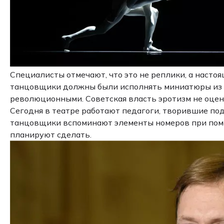
Специалисты отмечают, что это не реплики, а настоя
танцовщики должны были исполнять миниатюры из ци
революционными. Советская власть эротизм не оцен
Сегодня в театре работают педагоги, творившие под
танцовщики вспоминают элементы номеров при помощ
планируют сделать.