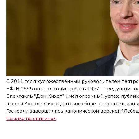
С 2011 года художественным руководителем театра 
РФ. В 1995 он стал солистом, а в 1997 — ведущим со
Спектакль "Дон Кихот" имел огромный успех, публи
школы Королевского Датского балета, танцовщика и
Гастроли завершились канонической версией "Лебед
Ссылка на оригинал