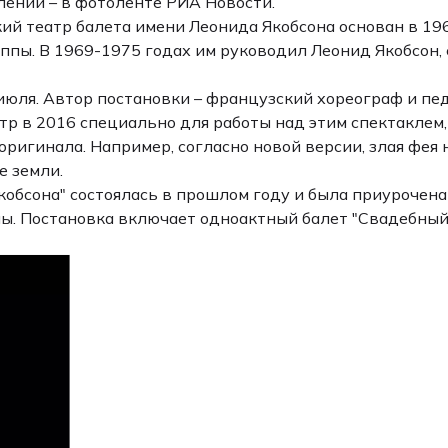
лений – в фотоленте РИА Новости.
й театр балета имени Леонида Якобсона основан в 196
уппы. В 1969-1975 годах им руководил Леонид Якобсон,
июля. Автор постановки – французский хореограф и пе
атр в 2016 специально для работы над этим спектаклем
ригинала. Например, согласно новой версии, злая фея
е земли.
обсона" состоялась в прошлом году и была приурочена
ы. Постановка включает одноактный балет "Свадебный 