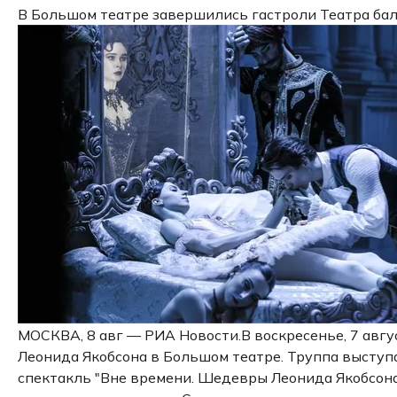
В Большом театре завершились гастроли Театра ба
МОСКВА, 8 авг — РИА Новости.В воскресенье, 7 авгу
Леонида Якобсона в Большом театре. Труппа выступа
спектакль "Вне времени. Шедевры Леонида Якобсона