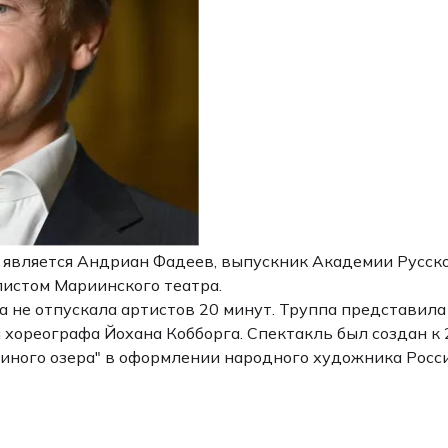
является Андриан Фадеев, выпускник Академии Русско
листом Мариинского театра.
ка не отпускала артистов 20 минут. Труппа представи
 хореографа Йохана Кобборга. Спектакль был создан к
иного озера" в оформлении народного художника Росси