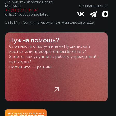
Документы
Обратная связь
КОНТАКТЫ
СОЦИАЛЬНЫЕ СЕТИ
+7 (812) 273-19-97
office@yacobsonballet.ru
191014, г. Санкт-Петербург, ул. Маяковского, д.15
Нужна помощь?
Сложности с получением «Пушкинской
карты» или приобретением билетов?
Знаете, как улучшить работу учреждений
культуры?
Напишите — решим!