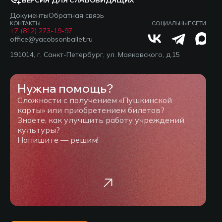
ВЕРСИЯ ДЛЯ СЛАБОВИДЯЩИХ
Документы
Обратная связь
КОНТАКТЫ
СОЦИАЛЬНЫЕ СЕТИ
+7 (812) 273-19-97
office@yacobsonballet.ru
191014, г. Санкт-Петербург, ул. Маяковского, д.15
Нужна помощь?
Сложности с получением «Пушкинской
карты» или приобретением билетов?
Знаете, как улучшить работу учреждений
культуры?
Напишите — решим!