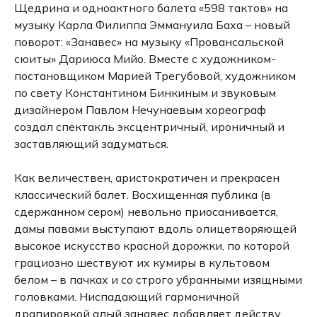
Щедрина и одноактного балета «598 тактов» на
музыку Карла Филиппа Эммануила Баха – новый
поворот: «Занавес» на музыку «Провансальской
сюиты» Дариюса Мийо. Вместе с художником-
постановщиком Марией Трегубовой, художником
по свету Константином Бинкиным и звуковым
дизайнером Павлом Нечунаевым хореограф
создал спектакль эксцентричный, ироничный и
заставляющий задуматься.
Как величествен, аристократичен и прекрасен
классический балет. Восхищенная публика (в
сдержанном сером) невольно приосанивается,
дамы павами выступают вдоль олицетворяющей
высокое искусство красной дорожки, по которой
грациозно шествуют их кумиры в культовом
белом – в пачках и со строго убранными изящными
головками. Ниспадающий гармоничной
драпировкой алый занавес добавляет действу