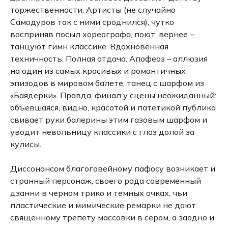
торжественности. Артисты (не случайно
Самодуров так с ними сроднился), чутко
восприняв посыл хореографа, поют, вернее –
танцуют гимн классике. Вдохновенная
техничность. Полная отдача. Апофеоз – аллюзия
на один из самых красивых и романтичных
эпизодов в мировом балете, танец с шарфом из
«Баядерки». Правда, финал у сцены неожиданный:
объевшаяся, видно, красотой и патетикой публика
свивает руки балерины этим газовым шарфом и
уводит невольницу классики с глаз долой за
кулисы.
Диссонансом благоговейному пафосу возникает и
странный персонаж, своего рода современный
дзанни в черном трико и темных очках, чьи
пластические и мимические ремарки не дают
священному трепету массовки в сером, а заодно и