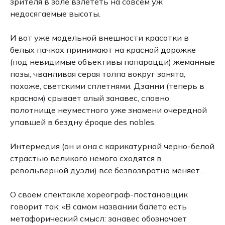
зрителя в зале взлететь на совсем уж
недосягаемые высоты.
И вот уже модельной внешности красотки в
белых пачках принимают на красной дорожке
(под невидимые объективы папарацци) жеманные
позы, чванливая серая толпа вокруг занята,
похоже, светскими сплетнями. Дзанни (теперь в
красном) срывает алый занавес, словно
полотнище неуместного уже знамени очередной
упавшей в бездну époque des nobles.
Интермедия (он и она с карикатурной черно-белой
страстью великого немого сходятся в
револьверной дуэли) все безвозвратно меняет…
О своем спектакле хореограф-постановщик
говорит так: «В самом названии балета есть
метафорический смысл: занавес обозначает