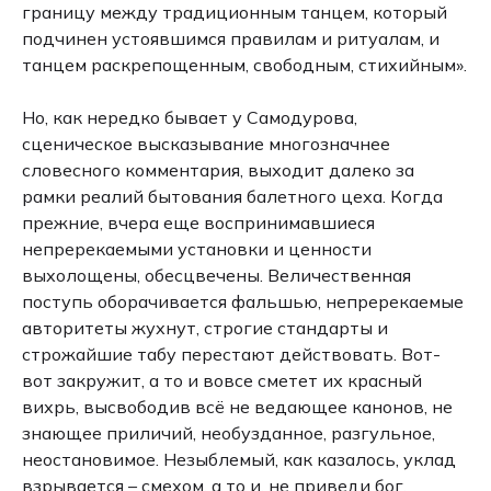
границу между традиционным танцем, который
подчинен устоявшимся правилам и ритуалам, и
танцем раскрепощенным, свободным, стихийным».
Но, как нередко бывает у Самодурова,
сценическое высказывание многозначнее
словесного комментария, выходит далеко за
рамки реалий бытования балетного цеха. Когда
прежние, вчера еще воспринимавшиеся
непререкаемыми установки и ценности
выхолощены, обесцвечены. Величественная
поступь оборачивается фальшью, непререкаемые
авторитеты жухнут, строгие стандарты и
строжайшие табу перестают действовать. Вот-
вот закружит, а то и вовсе сметет их красный
вихрь, высвободив всё не ведающее канонов, не
знающее приличий, необузданное, разгульное,
неостановимое. Незыблемый, как казалось, уклад
взрывается – смехом, а то и, не приведи бог,