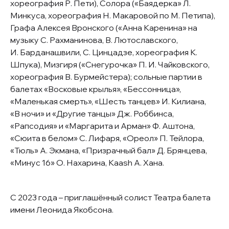
хореография Р. Пети), Солора («Баядерка» Л.
Минкуса, хореография Н. Макаровой по М. Петипа),
Графа Алексея Вронского («Анна Каренина» на
музыку С. Рахманинова, В. Лютославского,
И. Барданашвили, С. Цинцадзе, хореография К.
Шпука), Мизгиря («Снегурочка» П. И. Чайковского,
хореография В. Бурмейстера); сольные партии в
балетах «Восковые крылья», «Бессонница»,
«Маленькая смерть», «Шесть танцев» И. Килиана,
«В ночи» и «Другие танцы» Дж. Роббинса,
«Рапсодия» и «Маргарита и Арман» Ф. Аштона,
«Сюита в белом» С. Лифаря, «Ореол» П. Тейлора,
«Тюль» А. Экмана, «Призрачный бал» Д. Брянцева,
«Минус 16» О. Нахарина, Kaash А. Хана.
С 2023 года – приглашённый солист Театра балета
имени Леонида Якобсона.