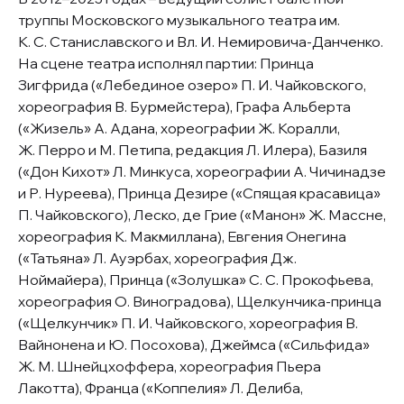
труппы Московского музыкального театра им.
К. С. Станиславского и Вл. И. Немировича-Данченко.
На сцене театра исполнял партии: Принца
Зигфрида («Лебединое озеро» П. И. Чайковского,
хореография В. Бурмейстера), Графа Альберта
(«Жизель» А. Адана, хореографии Ж. Коралли,
Ж. Перро и М. Петипа, редакция Л. Илера), Базиля
(«Дон Кихот» Л. Минкуса, хореографии А. Чичинадзе
и Р. Нуреева), Принца Дезире («Спящая красавица»
П. Чайковского), Леско, де Грие («Манон» Ж. Массне,
хореография К. Макмиллана), Евгения Онегина
(«Татьяна» Л. Ауэрбах, хореография Дж.
Ноймайера), Принца («Золушка» С. С. Прокофьева,
хореография О. Виноградова), Щелкунчика-принца
(«Щелкунчик» П. И. Чайковского, хореография В.
Вайнонена и Ю. Посохова), Джеймса («Сильфида»
Ж. М. Шнейцхоффера, хореография Пьера
Лакотта), Франца («Коппелия» Л. Делиба,