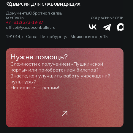
ВЕРСИЯ ДЛЯ СЛАБОВИДЯЩИХ
Документы
Обратная связь
КОНТАКТЫ
СОЦИАЛЬНЫЕ СЕТИ
+7 (812) 273-19-97
office@yacobsonballet.ru
191014, г. Санкт-Петербург, ул. Маяковского, д.15
Нужна помощь?
Сложности с получением «Пушкинской
карты» или приобретением билетов?
Знаете, как улучшить работу учреждений
культуры?
Напишите — решим!