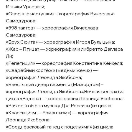
Иньяки Урлезаги;
«Озорные частушки» – хореография Вячеслава
Самодурова;
«598 тактов» — хореография Вячеслава
Самодурова;
«Брух.Сюита» — хореография Игоря Булыцына;
«Жар – Птица» — хореография и либретто Дагласа
Ли;
«Репетиция» — хореография Константина Кейхеля;
«Свадебный кортеж» (Бедный жених) —
хореография Леонида Якобсона;
«Блестящий дивертисмент» (Мажордом) –
хореография Леонида Якобсона.«Вечная весна» (из
цикла «Роден») — хореография Леонида Якобсона;
«Pas de trois» на музыку Дж. Россини (из цикла
«Классицизм — Романтизм») — хореография
Леонида Якобсона;
«Средневековый танец с поцелуями» (из цикла