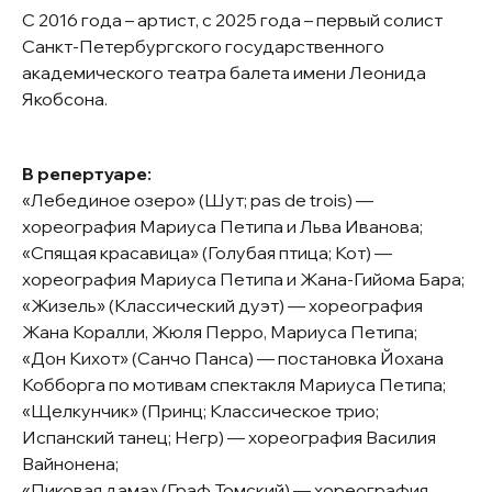
С 2016 года – артист, с 2025 года – первый солист
Санкт-Петербургского государственного
академического театра балета имени Леонида
Якобсона.
В репертуаре:
«Лебединое озеро» (Шут; pas de trois) —
хореография Мариуса Петипа и Льва Иванова;
«Спящая красавица» (Голубая птица; Кот) —
хореография Мариуса Петипа и Жана-Гийома Бара;
«Жизель» (Классический дуэт) — хореография
Жана Коралли, Жюля Перро, Мариуса Петипа;
«Дон Кихот» (Санчо Панса) — постановка Йохана
Кобборга по мотивам спектакля Мариуса Петипа;
«Щелкунчик» (Принц; Классическое трио;
Испанский танец; Негр) — хореография Василия
Вайнонена;
«Пиковая дама» (Граф Томский) — хореография