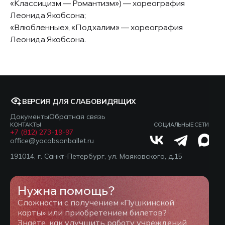
«Классицизм — Романтизм») — хореография
Леонида Якобсона;
«Влюбленные», «Подхалим» — хореография
Леонида Якобсона.
ВЕРСИЯ ДЛЯ СЛАБОВИДЯЩИХ
Документы
Обратная связь
КОНТАКТЫ
СОЦИАЛЬНЫЕ СЕТИ
+7 (812) 273-19-97
office@yacobsonballet.ru
191014, г. Санкт-Петербург, ул. Маяковского, д.15
Нужна помощь?
Сложности с получением «Пушкинской
карты» или приобретением билетов?
Знаете, как улучшить работу учреждений