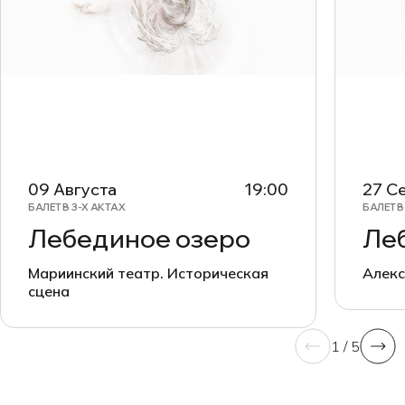
09 Августа
19:00
27 С
БАЛЕТ В 3-Х АКТАХ
БАЛЕТ В
Лебединое озеро
Ле
Мариинский театр. Историческая
Алекс
сцена
1 / 5