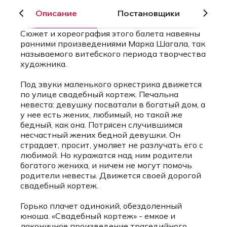
Описание
Постановщики
Сюжет и хореография этого балета навеяны
ранними произведениями Марка Шагала, так
называемого витебского периода творчества
художника.
Под звуки маленького оркестрика движется
по улице свадебный кортеж. Печальна
невеста: девушку посватали в богатый дом, а
у нее есть жених, любимый, но такой же
бедный, как она. Потрясен случившимся
несчастный жених бедной девушки. Он
страдает, просит, умоляет не разлучать его с
любимой. Но куражатся над ним родители
богатого жениха, и ничем не могут помочь
родители невесты. Движется своей дорогой
свадебный кортеж.
Горько плачет одинокий, обездоленный
юноша. «Свадебный кортеж» - емкое и
лаконичное произведение трагедийного