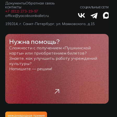
Документы
Обратная связь
КОНТАКТЫ
СОЦИАЛЬНЫЕ СЕТИ
+7 (812) 273-19-97
office@yacobsonballet.ru
191014, г. Санкт-Петербург, ул. Маяковского, д.15
Нужна помощь?
Сложности с получением «Пушкинской
карты» или приобретением билетов?
Знаете, как улучшить работу учреждений
культуры?
Напишите — решим!