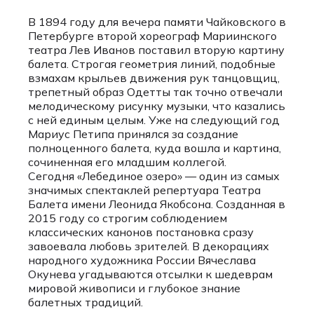
В 1894 году для вечера памяти Чайковского в
Петербурге второй хореограф Мариинского
театра Лев Иванов поставил вторую картину
балета. Строгая геометрия линий, подобные
взмахам крыльев движения рук танцовщиц,
трепетный образ Одетты так точно отвечали
мелодическому рисунку музыки, что казались
с ней единым целым. Уже на следующий год
Мариус Петипа принялся за создание
полноценного балета, куда вошла и картина,
сочиненная его младшим коллегой.
Сегодня «Лебединое озеро» — один из самых
значимых спектаклей репертуара Театра
Балета имени Леонида Якобсона. Созданная в
2015 году со строгим соблюдением
классических канонов постановка сразу
завоевала любовь зрителей. В декорациях
народного художника России Вячеслава
Окунева угадываются отсылки к шедеврам
мировой живописи и глубокое знание
балетных традиций.