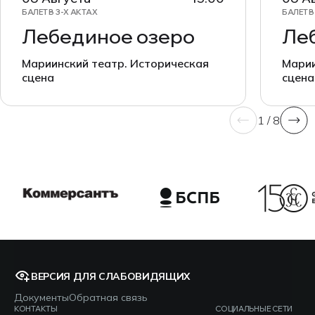
БАЛЕТ В 3-Х АКТАХ
БАЛЕТ В
Лебединое озеро
Ле
Мариинский театр. Историческая
Марии
сцена
сцена
1 / 8
ВЕРСИЯ ДЛЯ СЛАБОВИДЯЩИХ
Документы
Обратная связь
КОНТАКТЫ
СОЦИАЛЬНЫЕ СЕТИ