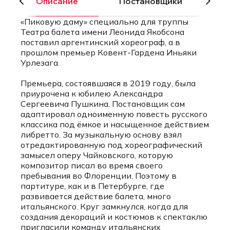
Описание
Постановщики
«Пиковую даму» специально для труппы
Театра балета имени Леонида Якобсона
поставил аргентинский хореограф, а в
прошлом премьер Ковент-Гардена Иньяки
Урлезага.
Премьера, состоявшаяся в 2019 году, была
приурочена к юбилею Александра
Сергеевича Пушкина. Постановщик сам
адаптировал одноименную повесть русского
классика под ёмкое и насыщенное действием
либретто. За музыкальную основу взял
отредактированную под хореографический
замысел оперу Чайковского, которую
композитор писал во время своего
пребывания во Флоренции. Поэтому в
партитуре, как и в Петербурге, где
развивается действие балета, много
итальянского. Круг замкнулся, когда для
создания декораций и костюмов к спектаклю
пригласили команду итальянских