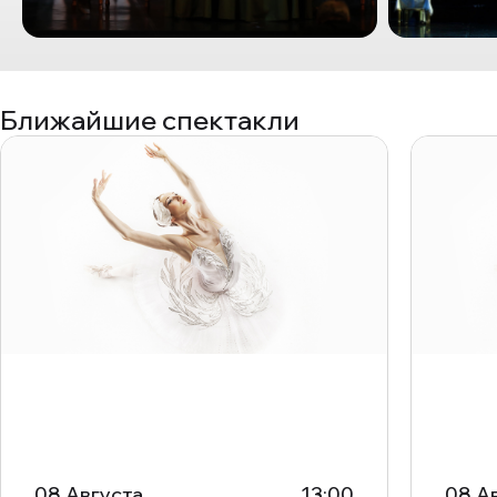
Ближайшие спектакли
08 Августа
13:00
08 А