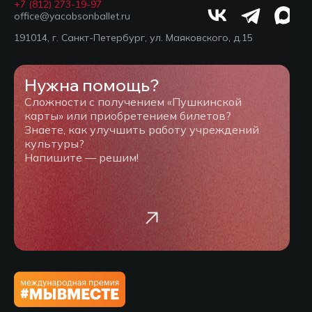
+7 (812) 273-19-97
office@yacobsonballet.ru
191014, г. Санкт-Петербург, ул. Маяковского, д.15
Нужна помощь?
Сложности с получением «Пушкинской
карты» или приобретением билетов?
Знаете, как улучшить работу учреждений
культуры?
Напишите — решим!