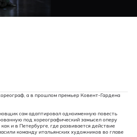
хореограф, а в прошлом премьер Ковент-Гардена
тановщик сам адаптировал одноименную повесть
ированную под хореографический замысел оперу
как и в Петербурге, где развивается действие
гласили команду итальянских художников во главе