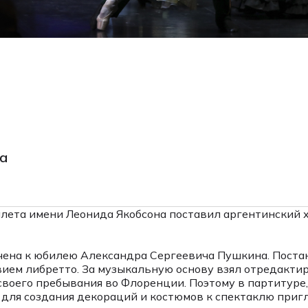
да
лета имени Леонида Якобсона поставил аргентинский 
рочена к юбилею Александра Сергеевича Пушкина. Пос
вием либретто. За музыкальную основу взял отредакт
своего пребывания во Флоренции. Поэтому в партитуре, 
да для создания декораций и костюмов к спектаклю при