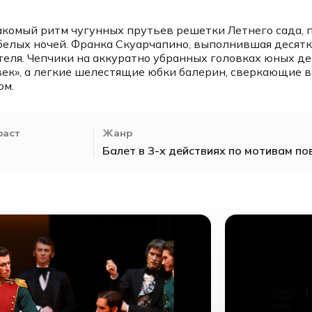
комый ритм чугунных прутьев решетки Летнего сада, 
белых ночей. Франка Скуарчапино, выполнившая десятк
еля. Чепчики на аккуратно убранных головках юных де
век», а легкие шелестящие юбки балерин, сверкающие в 
ом.
раст
Жанр
Балет в 3-х действиях по мотивам по