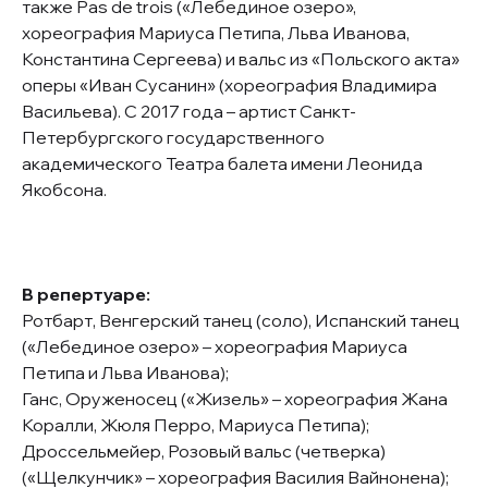
также Pas de trois («Лебединое озеро»,
хореография Мариуса Петипа, Льва Иванова,
Константина Сергеева) и вальс из «Польского акта»
оперы «Иван Сусанин» (хореография Владимира
Васильева). С 2017 года – артист Санкт-
Петербургского государственного
академического Театра балета имени Леонида
Якобсона.
В репертуаре:
Ротбарт, Венгерский танец (соло), Испанский танец
(
«Лебединое озеро»
– хореография Мариуса
Петипа и Льва Иванова);
Ганс, Оруженосец («Жизель» – хореография Жана
Коралли, Жюля Перро, Мариуса Петипа);
Дроссельмейер, Розовый вальс (четверка)
(
«Щелкунчик»
– хореография Василия Вайнонена);