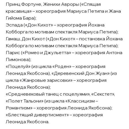
Принц Фортуне, Женихи Авроры (
«Спящая
красавица»
– хореография Мариуса Петипа и Жана
Гийома Бара);
Эспада (
«Дон Кихот»
– хореография Йохана
Кобборга по мотивам спектакля Мариуса Петипа);
Гамаш, Дон Кихот (
«Дон Кихот»
– постановка Йохана
Кобборга по мотивам спектакля Мариуса Петипа);
Парис («Ромео и Джульетта» – хореография Антона
Пимонова);
«Поцелуй» (из цикла «Роден» – хореография
Леонида Якобсона), «Деревенский Дон Жуан» (из
цикла «Жанровые зарисовки» – хореография
Леонида Якобсона);
«Средневековый танец с поцелуями», «Секстет»,
«Полет Тальони» (из цикла «Классицизм –
Романтизм» – хореография Леонида Якобсона);
«Блестящий дивертисмент» – хореография
Леонида Якобсона.