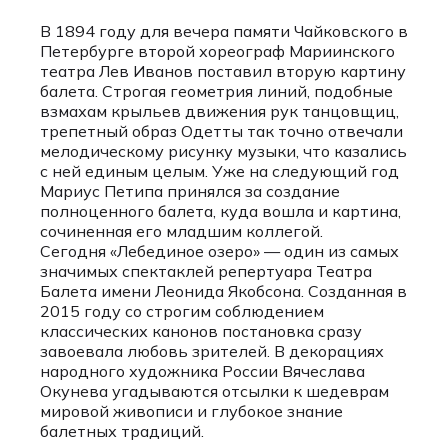
В 1894 году для вечера памяти Чайковского в
Петербурге второй хореограф Мариинского
театра Лев Иванов поставил вторую картину
балета. Строгая геометрия линий, подобные
взмахам крыльев движения рук танцовщиц,
трепетный образ Одетты так точно отвечали
мелодическому рисунку музыки, что казались
с ней единым целым. Уже на следующий год
Мариус Петипа принялся за создание
полноценного балета, куда вошла и картина,
сочиненная его младшим коллегой.
Сегодня «Лебединое озеро» — один из самых
значимых спектаклей репертуара Театра
Балета имени Леонида Якобсона. Созданная в
2015 году со строгим соблюдением
классических канонов постановка сразу
завоевала любовь зрителей. В декорациях
народного художника России Вячеслава
Окунева угадываются отсылки к шедеврам
мировой живописи и глубокое знание
балетных традиций.