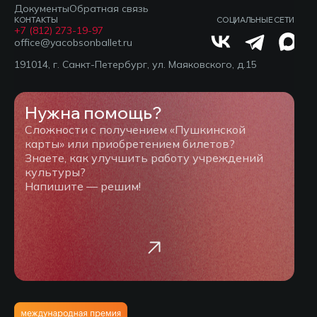
Документы
Обратная связь
КОНТАКТЫ
СОЦИАЛЬНЫЕ СЕТИ
+7 (812) 273-19-97
office@yacobsonballet.ru
191014, г. Санкт-Петербург, ул. Маяковского, д.15
Нужна помощь?
Сложности с получением «Пушкинской
карты» или приобретением билетов?
Знаете, как улучшить работу учреждений
культуры?
Напишите — решим!