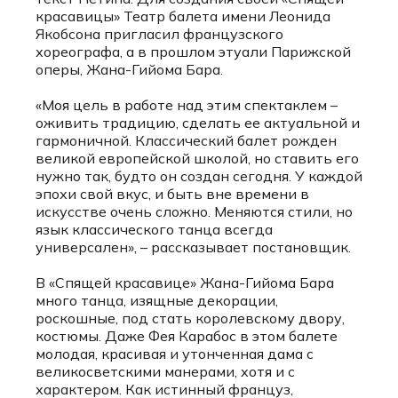
красавицы» Театр балета имени Леонида
Якобсона пригласил французского
хореографа, а в прошлом этуали Парижской
оперы, Жана-Гийома Бара.
«Моя цель в работе над этим спектаклем –
оживить традицию, сделать ее актуальной и
гармоничной. Классический балет рожден
великой европейской школой, но ставить его
нужно так, будто он создан сегодня. У каждой
эпохи свой вкус, и быть вне времени в
искусстве очень сложно. Меняются стили, но
язык классического танца всегда
универсален», – рассказывает постановщик.
В «Спящей красавице» Жана-Гийома Бара
много танца, изящные декорации,
роскошные, под стать королевскому двору,
костюмы. Даже Фея Карабос в этом балете
молодая, красивая и утонченная дама с
великосветскими манерами, хотя и с
характером. Как истинный француз,