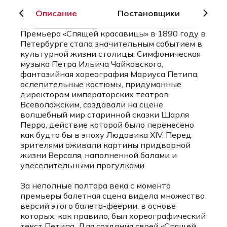
Описание
Постановщики
Премьера «Спящей красавицы» в 1890 году в
Петербурге стала значительным событием в
культурной жизни столицы. Симфоническая
музыка Петра Ильича Чайковского,
фантазийная хореография Мариуса Петипа,
ослепительные костюмы, придуманные
директором императорских театров
Всеволожским, создавали на сцене
волшебный мир старинной сказки Шарля
Перро, действие которой было перенесено
как будто бы в эпоху Людовика XIV. Перед
зрителями оживали картины придворной
жизни Версаля, наполненной балами и
увеселительными прогулками.
За неполные полтора века с момента
премьеры балетная сцена видела множество
версий этого балета-феерии, в основе
которых, как правило, был хореографический
текст Петипа. Для создания своей «Спящей